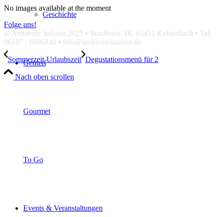
No images available at the moment
Geschichte
Folge uns!
© Ambiente Italiano 2025 • Staufenstr. 16, 65451 Kelsterbach • Tel:
06107 / 9896840 • info@ambienteitaliano.de
Sommerzeit-Urlaubszeit
Degustationsmenü für 2
Genuss
Nach oben scrollen
Gourmet
To Go
Events & Veranstaltungen