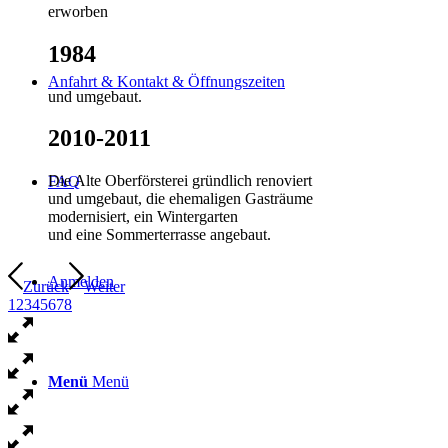
erworben
1984
Anfahrt & Kontakt & Öffnungszeiten
und umgebaut.
2010-2011
Die Alte Oberförsterei gründlich renoviert
FAQ
und umgebaut, die ehemaligen Gasträume
modernisiert, ein Wintergarten
und eine Sommerterrasse angebaut.
Anmelden
Zurück
Weiter
1
2
3
4
5
6
7
8
Menü
Menü