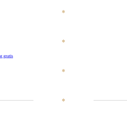
✻
✻
 gratis
✻
✻