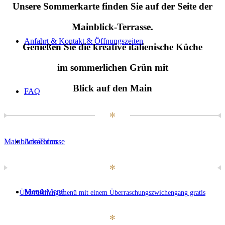
Unsere Sommerkarte
finden Sie auf der Seite der
Mainblick-Terrasse.
Anfahrt & Kontakt & Öffnungszeiten
Genießen Sie die kreative italienische Küche
im sommerlichen Grün mit
Blick auf den Main
FAQ
✻
Mainblick-Terrasse
Anmelden
✻
Menü
Menü
Überraschungsmenü mit einem Überraschungszwichengang gratis
✻