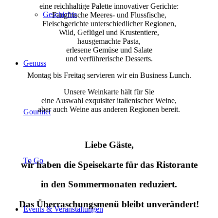
eine reichhaltige Palette innovativer Gerichte:
Geschichte
Fangfrische Meeres- und Flussfische,
Fleischgerichte unterschiedlicher Regionen,
Wild, Geflügel und Krustentiere,
hausgemachte Pasta,
erlesene Gemüse und Salate
und verführerische Desserts.
Genuss
Montag bis Freitag servieren wir ein Business Lunch.
Unsere Weinkarte hält für Sie
eine Auswahl exquisiter italienischer Weine,
aber auch Weine aus anderen Regionen bereit.
Gourmet
Liebe Gäste,
To Go
wir haben die Speisekarte für das Ristorante
in den Sommermonaten reduziert.
Das Überraschungsmenü bleibt unverändert!
Events & Veranstaltungen