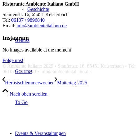
Ristorante Ambiente Italiano GmbH
Geschichte
Staufenstr. 16, 65451 Kelsterbach
Tel:
06107 / 9896840
Email:
info@ambienteitaliano.de
Instagram
Genuss
No images available at the moment
Folge uns!
© Ambiente Italiano 2025 • Staufenstr. 16, 65451 Kelsterbach • Tel:
Gourmet
06107 / 9896840 • info@ambienteitaliano.de
Herbstschlemmerwochen
Muttertag 2025
Nach oben scrollen
To Go
Events & Veranstaltungen