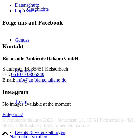
Datenschutz
Geschichte
Impressum
Folge uns auf Facebook
Genuss
Kontakt
Ristorante Ambiente Italiano GmbH
Staufenstr. 16, 65451 Kelsterbach
Gourmet
Tel:
06107 / 9896840
Email:
info@ambienteitaliano.de
Instagram
To Go
No images available at the moment
Folge uns!
© Ambiente Italiano 2025 • Staufenstr. 16, 65451 Kelsterbach • Tel:
06107 / 9896840 • info@ambienteitaliano.de
Events & Veranstaltungen
Nach oben scrollen