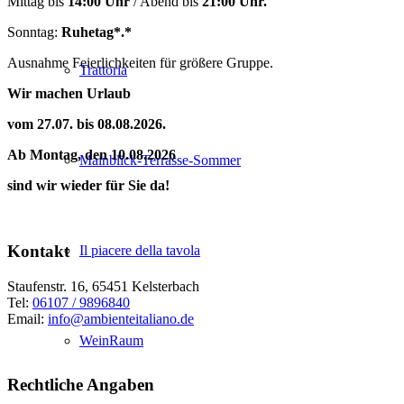
Mittag bis
14:00 Uhr
/ Abend bis
21:00 Uhr.
Sonntag:
Ruhetag*.*
Ausnahme Feierlichkeiten für größere Gruppe.
Trattoria
Wir machen Urlaub
vom 27.07.
bis 08.08.2026.
Ab Montag, den 10.08.2026
Mainblick-Terrasse-Sommer
sind wir wieder für Sie da!
Kontakt
Il piacere della tavola
Staufenstr. 16, 65451 Kelsterbach
Tel:
06107 / 9896840
Email:
info@ambienteitaliano.de
WeinRaum
Rechtliche Angaben