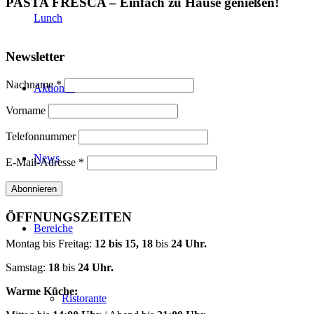
PASTA FRESCA – Einfach zu Hause genießen!
Lunch
Newsletter
Nachname *
Aktionen
Vorname
Telefonnummer
News
E-Mail-Adresse *
ÖFFNUNGSZEITEN
Bereiche
Montag bis Freitag:
12 bis 15, 18
bis
24 Uhr.
Samstag:
18
bis
24 Uhr.
Warme Küche:
Ristorante