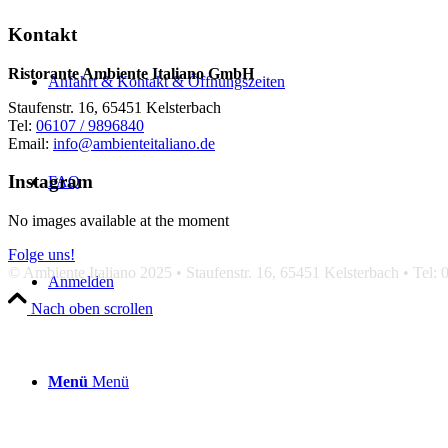
Kontakt
Ristorante Ambiente Italiano GmbH
Anfahrt & Kontakt & Öffnungszeiten
Staufenstr. 16, 65451 Kelsterbach
Tel:
06107 / 9896840
Email:
info@ambienteitaliano.de
Instagram
FAQ
No images available at the moment
Folge uns!
© Ambiente Italiano 2025 • Staufenstr. 16, 65451 Kelsterbach • Tel:
Anmelden
Nach oben scrollen
Menü
Menü